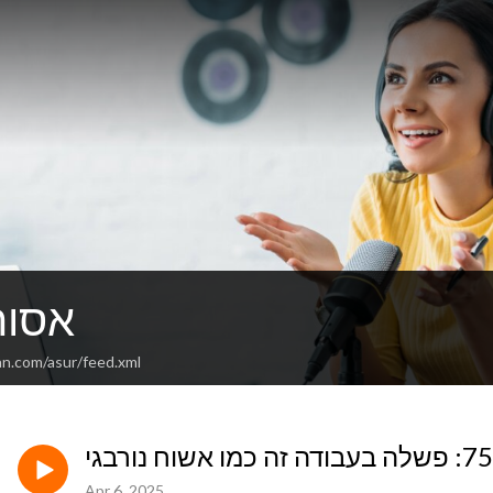
אסור
an.com/asur/feed.xml
Apr 6, 2025