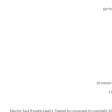
ליזם)
תוצאתית)
׳)
Electric Soul (Foudre Lapin's Theme) by coruscate (c) copyright 2013 Licensed