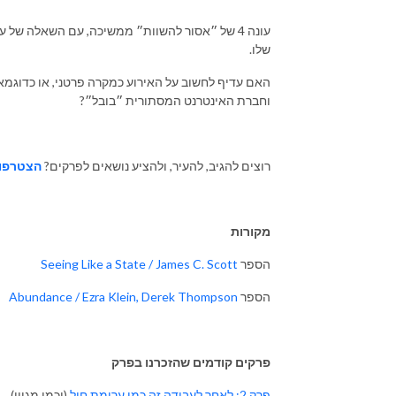
עונה 4 של ״אסור להשוות״ ממשיכה, עם השאלה ש
שלו.
האם עדיף לחשוב על האירוע כמקרה פרטני, או כדוגמא ל
וחברת האינטרנט המסתורית ״בובל״?
רוצים להגיב, להעיר, ולהציע נושאים לפרקים?
הצטרפו 
מקורות
הספר
Seeing Like a State / James C. Scott
הספר
Abundance / Ezra Klein, Derek Thompson
פרקים קודמים שהזכרנו בפרק
פרק 2: לאחר לעבודה זה כמו ערימת חול
(וכמו מגוון)