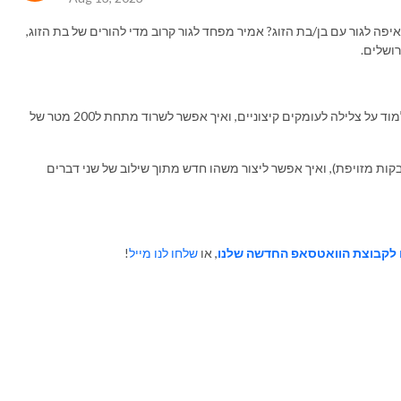
פה לגור עם בן/בת הזוג? אמיר מפחד לגור קרוב מדי להורים של בת הזוג,
ושלים.
חגי מספר על איך השעון של ג׳יימס בונד הוביל אותו ללמוד על צלילה לעומקים קיצוניים, ואיך אפשר לשרוד מתחת ל200 מטר של
ות מזויפת), ואיך אפשר ליצור משהו חדש מתוך שילוב של שני דברים
לקבוצת הוואטסאפ החדשה שלנו
, או
שלחו לנו מייל
!