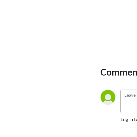
ברנשטיין, מהנדס תוכנה 
ומומחה ללמידה מכונה. ביחד, 
חגי ואורן לוקחים דילמות של 
מאזינים ופותרים אותן 
באמצעות מודלים מפתיעים 
שיתנו לכל המאזינים עיניים 
חדשות להסתכל איתן על 
העולם.
Comment
Log in t