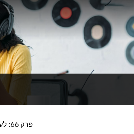
פרק 66: לעבור לגור ביחד זה כמו היאבקות מזויפת