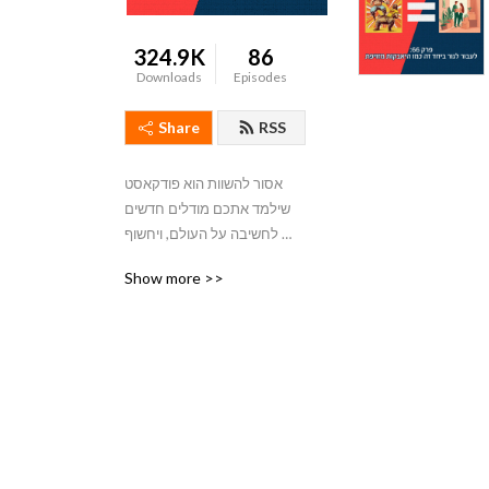
324.9K
86
Downloads
Episodes
Share
RSS
אסור להשוות הוא פודקאסט 
שילמד אתכם מודלים חדשים 
לחשיבה על העולם, ויחשוף 
אתכם לתחום של "חשיבה 
Show more >>
מרובת מודלים" - גישה לחיים 
ששמה דגש על למידה של 
תחומי ידע שונים ומגוונים כדי 
לקבל כלים חדשים להתמודדות 
עם דילמות יומיומיות.

הפודקאסט בהנחיית חגי 
אלקיים שלם, פסיכולוג פוליטי 
ויועץ לעיצוב התנהגותי, ואורן 