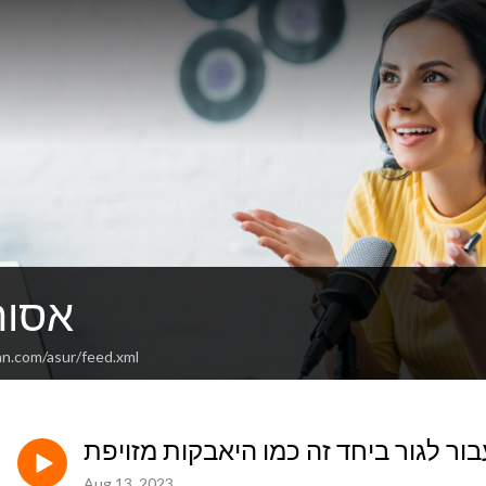
אסור
an.com/asur/feed.xml
Aug 13, 2023